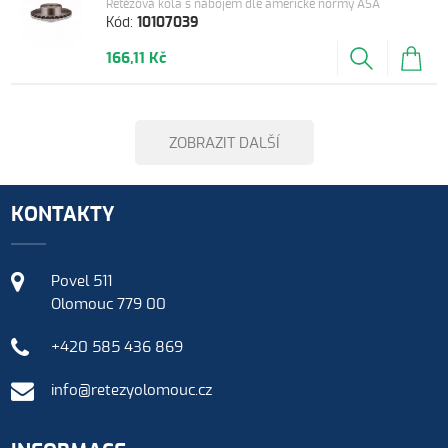
Řetězová kola s nábojem dle americké normy ASA
Kód:
10107039
166,11 Kč
ZOBRAZIT DALŠÍ
KONTAKTY
Povel 511
Olomouc 779 00
+420 585 436 869
info@retezyolomouc.cz