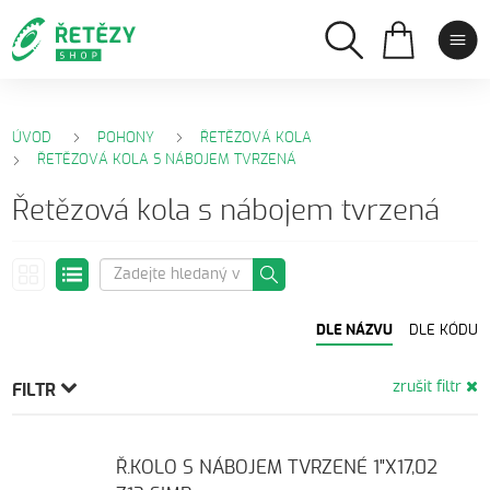
ÚVOD
POHONY
ŘETĚZOVÁ KOLA
ŘETĚZOVÁ KOLA S NÁBOJEM TVRZENÁ
Řetězová kola s nábojem tvrzená
DLE NÁZVU
DLE KÓDU
zrušit filtr
FILTR
Ř.KOLO S NÁBOJEM TVRZENÉ 1"X17,02