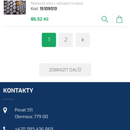
Řetězová kola s nábojem tvrzená
Kód:
15109013
86,52 Kč
1
2
ZOBRAZIT DALŠÍ
KONTAKTY
Povel 511
Olomouc 779 00
+420 585 436 869