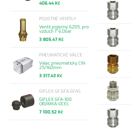
406,44 Kč
POJISTNÉ VENTILY
Ventil pojistný 6205, pro
vzduch 1" 6,0bar
3 805,47 Kč
PNEUMATICKÉ VÁLCE
Válec pneumatický CIN
25/160mm
3 317,43 Kč
GIFLEX GF,GFA,GFAS
GIFLEX GFA-100
OBJÍMKA-OCEL
7 100,52 Kč