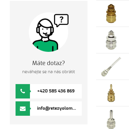
Máte dotaz?
neváhejte se na nás obrátit
+420 585 436 869
info@retezyolomouc.cz