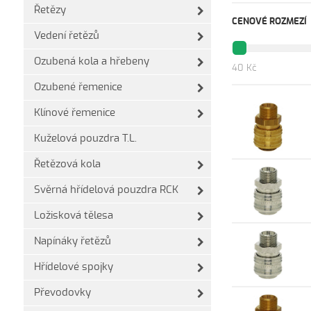
Řetězy
CENOVÉ ROZMEZÍ
Vedení řetězů
Ozubená kola a hřebeny
40 Kč
Ozubené řemenice
Klínové řemenice
Kuželová pouzdra T.L.
Řetězová kola
Svěrná hřídelová pouzdra RCK
Ložisková tělesa
Napínáky řetězů
Hřídelové spojky
Převodovky