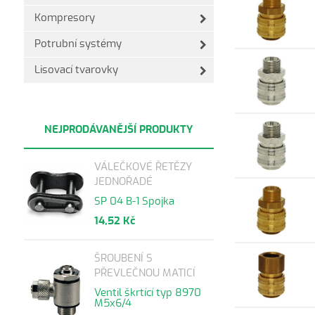
Kompresory
Potrubní systémy
Lisovací tvarovky
NEJPRODÁVANĚJŠÍ PRODUKTY
VÁLEČKOVÉ ŘETĚZY
JEDNOŘADÉ
SP 04 B-1 Spojka
14,52 Kč
ŠROUBENÍ S
PŘEVLEČNOU MATICÍ
Ventil škrtící typ 8970
M5x6/4