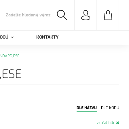
 OOÚ
KONTAKTY
NDARD,ESE
,ESE
DLE NÁZVU
DLE KÓDU
zrušit filtr