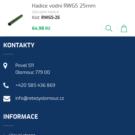
Hadice vodní RWGS 25mm
Zahradní hadice
Kód:
RWGS-25
64,98 Kč
KONTAKTY
Povel 511
Olomouc 779 00
+420 585 436 869
info@retezyolomouc.cz
INFORMACE