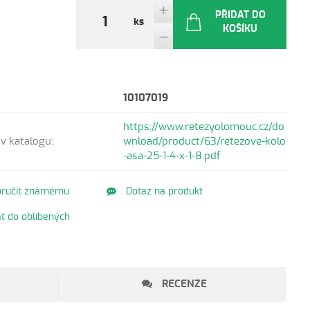
PŘIDAT DO
ks
KOŠÍKU
10107019
https://www.retezyolomouc.cz/do
v katalogu:
wnload/product/63/retezove-kolo
-asa-25-1-4-x-1-8.pdf
ručit známému
Dotaz na produkt
t do oblíbených
RECENZE