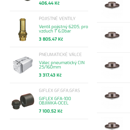
406,44 Kč
POJISTNÉ VENTILY
Ventil pojistný 6205, pro
vzduch 1" 6,0bar
3 805,47 Kč
PNEUMATICKÉ VÁLCE
Válec pneumatický CIN
25/160mm
3 317,43 Kč
GIFLEX GF,GFA,GFAS
GIFLEX GFA-100
OBJÍMKA-OCEL
7 100,52 Kč