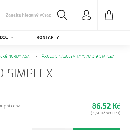
 OOÚ
KONTAKTY
ICKÉ NORMY ASA
Ř.KOLO S NÁBOJEM 1/4"X1/8" Z19 SIMPLEX
19 SIMPLEX
86,52 Kč
kupní cena
(71,50 Kč bez DPH)