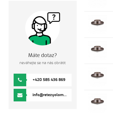
Máte dotaz?
neváhejte se na nás obrátit
+420 585 436 869
info@retezyolomouc.cz