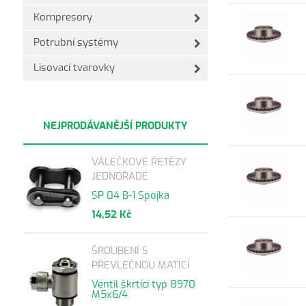
Kompresory
Potrubní systémy
Lisovací tvarovky
NEJPRODÁVANĚJŠÍ PRODUKTY
VÁLEČKOVÉ ŘETĚZY
JEDNOŘADÉ
SP 04 B-1 Spojka
14,52 Kč
ŠROUBENÍ S
PŘEVLEČNOU MATICÍ
Ventil škrtící typ 8970
M5x6/4