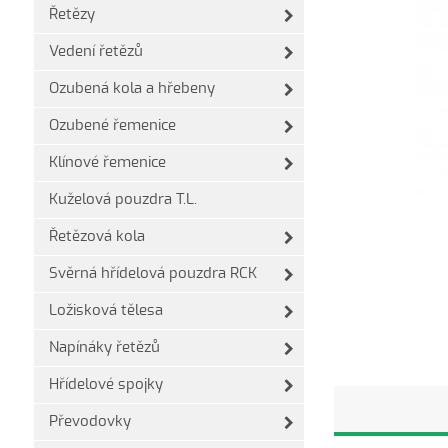
Řetězy
Vedení řetězů
Ozubená kola a hřebeny
Ozubené řemenice
Klínové řemenice
Kuželová pouzdra T.L.
Řetězová kola
Svěrná hřídelová pouzdra RCK
Ložisková tělesa
Napínáky řetězů
Hřídelové spojky
Převodovky