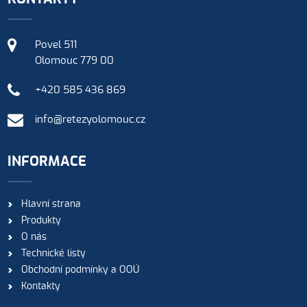
Povel 511
Olomouc 779 00
+420 585 436 869
info@retezyolomouc.cz
INFORMACE
Hlavní strana
Produkty
O nás
Technické listy
Obchodní podmínky a OOÚ
Kontakty