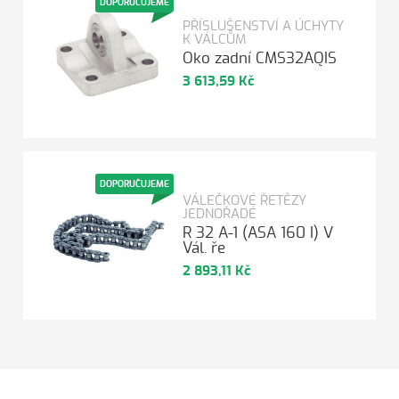
DOPORUČUJEME
PŘÍSLUŠENSTVÍ A ÚCHYTY
K VÁLCŮM
Oko zadní CMS32AQIS
3 613,59 Kč
DOPORUČUJEME
VÁLEČKOVÉ ŘETĚZY
JEDNOŘADÉ
R 32 A-1 (ASA 160 I) V
Vál. ře
2 893,11 Kč