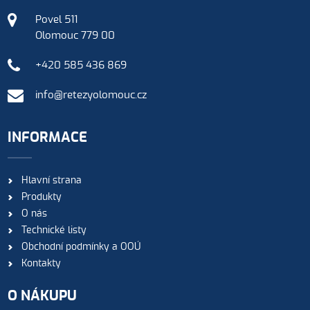
Povel 511
Olomouc 779 00
+420 585 436 869
info@retezyolomouc.cz
INFORMACE
Hlavní strana
Produkty
O nás
Technické listy
Obchodní podmínky a OOÚ
Kontakty
O NÁKUPU