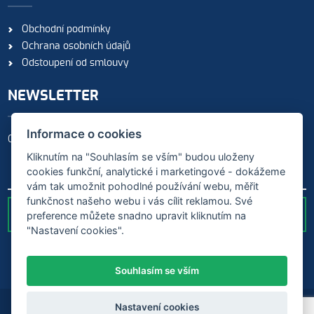
Obchodní podmínky
Ochrana osobních údajů
Odstoupení od smlouvy
NEWSLETTER
Informace o cookies
Odebírejte naše novinky
Kliknutím na "Souhlasím se vším" budou uloženy
cookies funkční, analytické i marketingové - dokážeme
vám tak umožnit pohodlné používání webu, měřit
funkčnost našeho webu i vás cílit reklamou. Své
preference můžete snadno upravit kliknutím na
ODESLAT
"Nastavení cookies".
Souhlasím se vším
Nastavení cookies
Created by
Orbinet s.r.o.