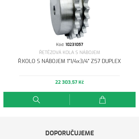
Kód:
10231057
ŘETĚZOVÁ KOLA S NÁBOJEM
Ř.KOLO S NÁBOJEM 1"1/4x3/4" Z57 DUPLEX
22 303,57 Kč
DOPORUČUJEME