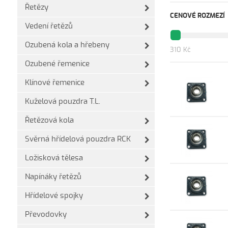
Řetězy
CENOVÉ ROZMEZÍ
Vedení řetězů
Ozubená kola a hřebeny
310 Kč
Ozubené řemenice
Klínové řemenice
Kuželová pouzdra T.L.
Řetězová kola
Svěrná hřídelová pouzdra RCK
Ložisková tělesa
Napínáky řetězů
Hřídelové spojky
Převodovky