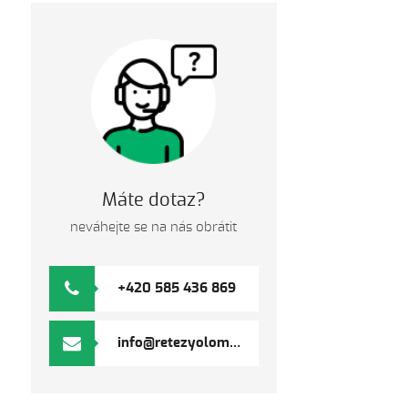
Máte dotaz?
neváhejte se na nás obrátit
+420 585 436 869
info@retezyolomouc.cz