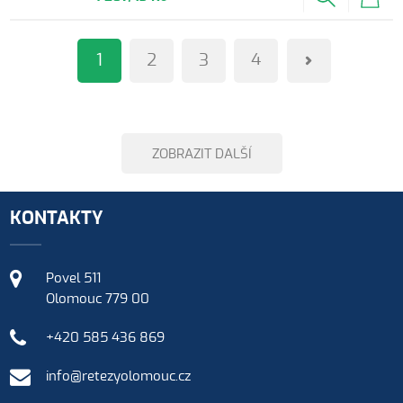
1
2
3
4
ZOBRAZIT DALŠÍ
KONTAKTY
Povel 511
Olomouc 779 00
+420 585 436 869
info@retezyolomouc.cz