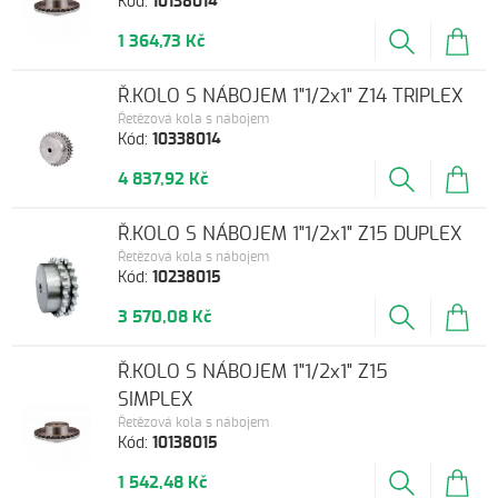
Kód:
10138014
1 364,73 Kč
Ř.KOLO S NÁBOJEM 1"1/2x1" Z14 TRIPLEX
Řetězová kola s nábojem
Kód:
10338014
4 837,92 Kč
Ř.KOLO S NÁBOJEM 1"1/2x1" Z15 DUPLEX
Řetězová kola s nábojem
Kód:
10238015
3 570,08 Kč
Ř.KOLO S NÁBOJEM 1"1/2x1" Z15
SIMPLEX
Řetězová kola s nábojem
Kód:
10138015
1 542,48 Kč