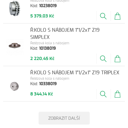
Řetězová kola s nábojem
Kód:
10238019
5 379,03 Kč
Ř.KOLO S NÁBOJEM 1"1/2x1" Z19
SIMPLEX
Řetězová kola s nábojem
Kód:
10138019
2 220,45 Kč
Ř.KOLO S NÁBOJEM 1"1/2x1" Z19 TRIPLEX
Řetězová kola s nábojem
Kód:
10338019
8 344,14 Kč
ZOBRAZIT DALŠÍ