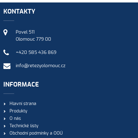
KONTAKTY
Povel 511
Olomouc 779 00
+420 585 436 869
info@retezyolomouc.cz
INFORMACE
Hlavní strana
Produkty
O nás
Technické listy
Obchodní podmínky a OOÚ