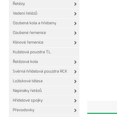
Řetězy
Vedení řetězů
Ozubená kola a hřebeny
Ozubené řemenice
Klínové řemenice
Kuželová pouzdra T.L.
Řetězová kola
Svěrná hřídelová pouzdra RCK
Ložisková tělesa
Napínáky řetězů
Hřídelové spojky
Převodovky