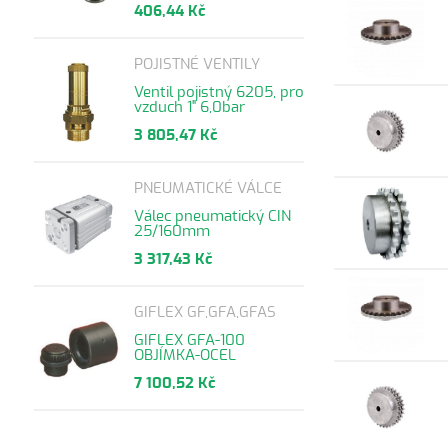
406,44 Kč
POJISTNÉ VENTILY
Ventil pojistný 6205, pro
vzduch 1" 6,0bar
3 805,47 Kč
PNEUMATICKÉ VÁLCE
Válec pneumatický CIN
25/160mm
3 317,43 Kč
GIFLEX GF,GFA,GFAS
GIFLEX GFA-100
OBJÍMKA-OCEL
7 100,52 Kč