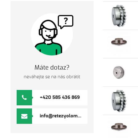
Máte dotaz?
neváhejte se na nás obrátit
+420 585 436 869
info@retezyolomouc.cz