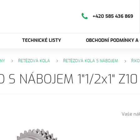
+420 585 436 869
TECHNICKÉ LISTY
OBCHODNÍ PODMÍNKY A
NY
ŘETĚZOVÁ KOLA
ŘETĚZOVÁ KOLA S NÁBOJEM
Ř.KO
O S NÁBOJEM 1"1/2x1" Z10
Vaše ná