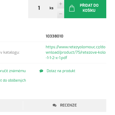
PŘIDAT DO
ks
KOŠÍKU
10338010
https://www.retezyolomouc.cz/do
v katalogu:
wnload/product/75/retezove-kolo
-1-1-2-x-1.pdf
ručit známému
Dotaz na produkt
t do oblíbených
RECENZE