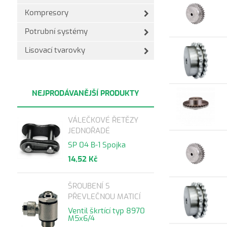
Kompresory
Potrubní systémy
Lisovací tvarovky
NEJPRODÁVANĚJŠÍ PRODUKTY
VÁLEČKOVÉ ŘETĚZY
JEDNOŘADÉ
SP 04 B-1 Spojka
14,52 Kč
ŠROUBENÍ S
PŘEVLEČNOU MATICÍ
Ventil škrtící typ 8970
M5x6/4