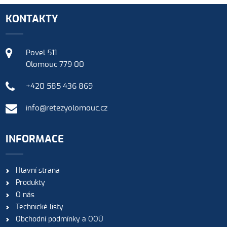
KONTAKTY
Povel 511
Olomouc 779 00
+420 585 436 869
info@retezyolomouc.cz
INFORMACE
Hlavní strana
Produkty
O nás
Technické listy
Obchodní podmínky a OOÚ