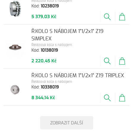
Řetězová kola s nábojem
Kód:
10238019
5 379,03 Kč
Ř.KOLO S NÁBOJEM 1"1/2x1" Z19
SIMPLEX
Řetězová kola s nábojem
Kód:
10138019
2 220,45 Kč
Ř.KOLO S NÁBOJEM 1"1/2x1" Z19 TRIPLEX
Řetězová kola s nábojem
Kód:
10338019
8 344,14 Kč
ZOBRAZIT DALŠÍ