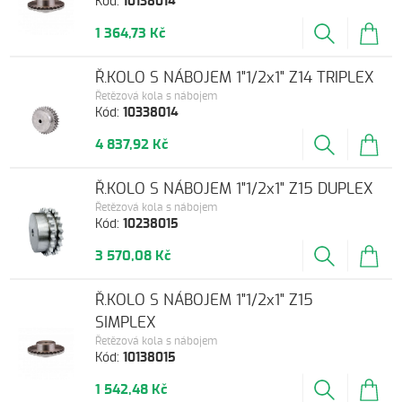
Kód:
10138014
1 364,73 Kč
Ř.KOLO S NÁBOJEM 1"1/2x1" Z14 TRIPLEX
Řetězová kola s nábojem
Kód:
10338014
4 837,92 Kč
Ř.KOLO S NÁBOJEM 1"1/2x1" Z15 DUPLEX
Řetězová kola s nábojem
Kód:
10238015
3 570,08 Kč
Ř.KOLO S NÁBOJEM 1"1/2x1" Z15
SIMPLEX
Řetězová kola s nábojem
Kód:
10138015
1 542,48 Kč