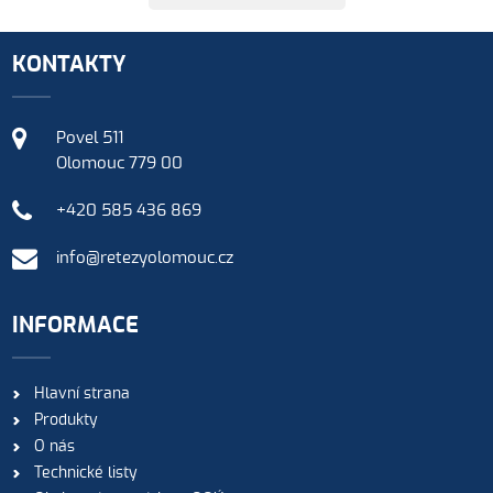
KONTAKTY
Povel 511
Olomouc 779 00
+420 585 436 869
info@retezyolomouc.cz
INFORMACE
Hlavní strana
Produkty
O nás
Technické listy