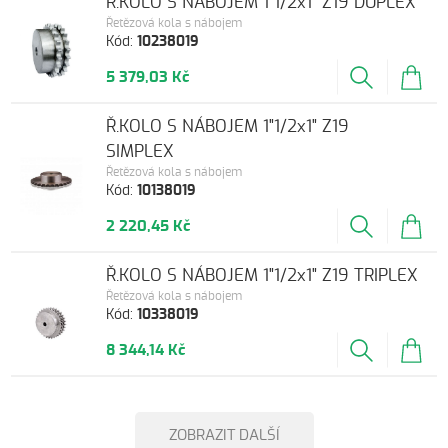
Ř.KOLO S NÁBOJEM 1"1/2x1" Z19 DUPLEX
Řetězová kola s nábojem
Kód:
10238019
5 379,03 Kč
Ř.KOLO S NÁBOJEM 1"1/2x1" Z19
SIMPLEX
Řetězová kola s nábojem
Kód:
10138019
2 220,45 Kč
Ř.KOLO S NÁBOJEM 1"1/2x1" Z19 TRIPLEX
Řetězová kola s nábojem
Kód:
10338019
8 344,14 Kč
ZOBRAZIT DALŠÍ