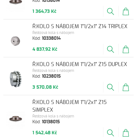
Kód:
10138014
1 364,73 Kč
Ř.KOLO S NÁBOJEM 1"1/2x1" Z14 TRIPLEX
Řetězová kola s nábojem
Kód:
10338014
4 837,92 Kč
Ř.KOLO S NÁBOJEM 1"1/2x1" Z15 DUPLEX
Řetězová kola s nábojem
Kód:
10238015
3 570,08 Kč
Ř.KOLO S NÁBOJEM 1"1/2x1" Z15
SIMPLEX
Řetězová kola s nábojem
Kód:
10138015
1 542,48 Kč