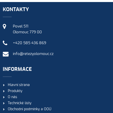
KONTAKTY
Povel 511
Olomouc 779 00
+420 585 436 869
info@retezyolomouc.cz
INFORMACE
Hlavní strana
Produkty
O nás
Technické listy
Obchodní podmínky a OOÚ