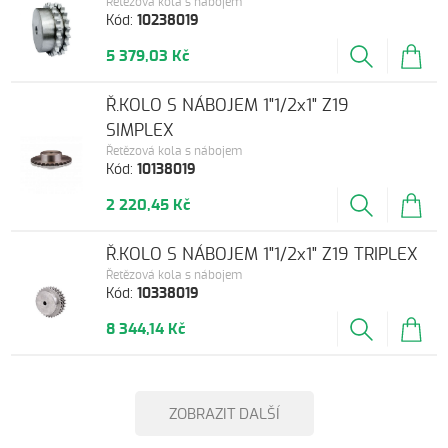
Řetězová kola s nábojem
Kód:
10238019
5 379,03 Kč
Ř.KOLO S NÁBOJEM 1"1/2x1" Z19
SIMPLEX
Řetězová kola s nábojem
Kód:
10138019
2 220,45 Kč
Ř.KOLO S NÁBOJEM 1"1/2x1" Z19 TRIPLEX
Řetězová kola s nábojem
Kód:
10338019
8 344,14 Kč
ZOBRAZIT DALŠÍ