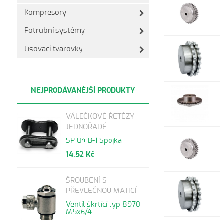
Kompresory
Potrubní systémy
Lisovací tvarovky
NEJPRODÁVANĚJŠÍ PRODUKTY
VÁLEČKOVÉ ŘETĚZY
JEDNOŘADÉ
SP 04 B-1 Spojka
14,52 Kč
ŠROUBENÍ S
PŘEVLEČNOU MATICÍ
Ventil škrtící typ 8970
M5x6/4