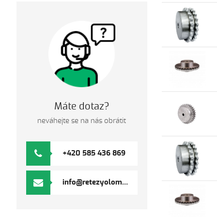
Máte dotaz?
neváhejte se na nás obrátit
+420 585 436 869
info@retezyolomouc.cz