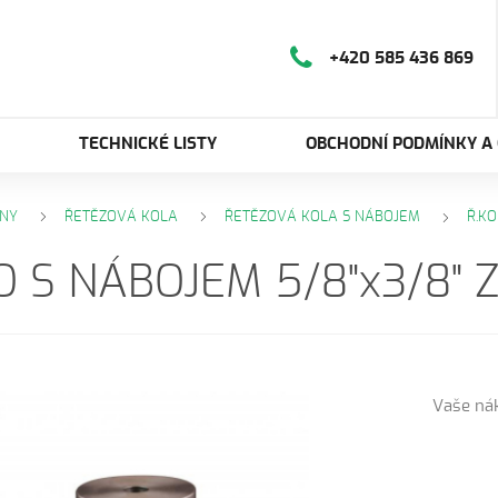
+420 585 436 869
TECHNICKÉ LISTY
OBCHODNÍ PODMÍNKY A
NY
ŘETĚZOVÁ KOLA
ŘETĚZOVÁ KOLA S NÁBOJEM
Ř.KO
O S NÁBOJEM 5/8"x3/8" Z
Vaše ná