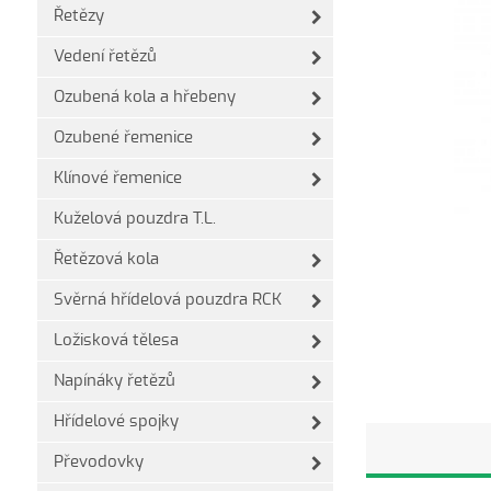
Řetězy
Vedení řetězů
Ozubená kola a hřebeny
Ozubené řemenice
Klínové řemenice
Kuželová pouzdra T.L.
Řetězová kola
Svěrná hřídelová pouzdra RCK
Ložisková tělesa
Napínáky řetězů
Hřídelové spojky
Převodovky