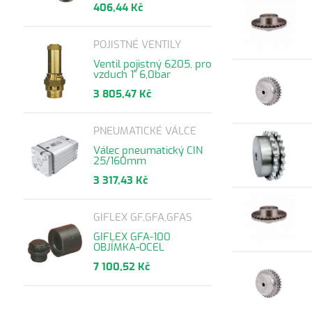
406,44 Kč
POJISTNÉ VENTILY
Ventil pojistný 6205, pro
vzduch 1" 6,0bar
3 805,47 Kč
PNEUMATICKÉ VÁLCE
Válec pneumatický CIN
25/160mm
3 317,43 Kč
GIFLEX GF,GFA,GFAS
GIFLEX GFA-100
OBJÍMKA-OCEL
7 100,52 Kč