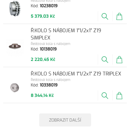
Řetězová kola s nábojem
Kód:
10238019
5 379,03 Kč
Ř.KOLO S NÁBOJEM 1"1/2x1" Z19
SIMPLEX
Řetězová kola s nábojem
Kód:
10138019
2 220,45 Kč
Ř.KOLO S NÁBOJEM 1"1/2x1" Z19 TRIPLEX
Řetězová kola s nábojem
Kód:
10338019
8 344,14 Kč
ZOBRAZIT DALŠÍ