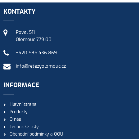
KONTAKTY
Povel 511
Olomouc 779 00
+420 585 436 869
info@retezyolomouc.cz
INFORMACE
Hlavní strana
Produkty
O nás
Technické listy
Obchodní podmínky a OOÚ