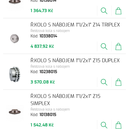
Kód:
10138014
1 364,73 Kč
Ř.KOLO S NÁBOJEM 1"1/2x1" Z14 TRIPLEX
Řetězová kola s nábojem
Kód:
10338014
4 837,92 Kč
Ř.KOLO S NÁBOJEM 1"1/2x1" Z15 DUPLEX
Řetězová kola s nábojem
Kód:
10238015
3 570,08 Kč
Ř.KOLO S NÁBOJEM 1"1/2x1" Z15
SIMPLEX
Řetězová kola s nábojem
Kód:
10138015
1 542,48 Kč