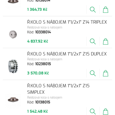
Kód:
10138014
1 364,73 Kč
Ř.KOLO S NÁBOJEM 1"1/2x1" Z14 TRIPLEX
Řetězová kola s nábojem
Kód:
10338014
4 837,92 Kč
Ř.KOLO S NÁBOJEM 1"1/2x1" Z15 DUPLEX
Řetězová kola s nábojem
Kód:
10238015
3 570,08 Kč
Ř.KOLO S NÁBOJEM 1"1/2x1" Z15
SIMPLEX
Řetězová kola s nábojem
Kód:
10138015
1 542,48 Kč