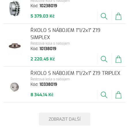
Řetězová kola s nábojem
Kód:
10238019
5 379,03 Kč
Ř.KOLO S NÁBOJEM 1"1/2x1" Z19
SIMPLEX
Řetězová kola s nábojem
Kód:
10138019
2 220,45 Kč
Ř.KOLO S NÁBOJEM 1"1/2x1" Z19 TRIPLEX
Řetězová kola s nábojem
Kód:
10338019
8 344,14 Kč
ZOBRAZIT DALŠÍ