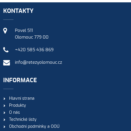
KONTAKTY
Povel 511
Olomouc 779 00
+420 585 436 869
info@retezyolomouc.cz
INFORMACE
Hlavní strana
Produkty
O nás
Technické listy
Obchodní podmínky a OOÚ