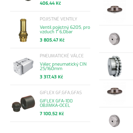
406,44 Kč
POJISTNÉ VENTILY
Ventil pojistný 6205, pro
vzduch 1" 6,0bar
3 805,47 Kč
PNEUMATICKÉ VÁLCE
Válec pneumatický CIN
25/160mm
3 317,43 Kč
GIFLEX GF,GFA,GFAS
GIFLEX GFA-100
OBJÍMKA-OCEL
7 100,52 Kč