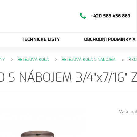
+420 585 436 869
TECHNICKÉ LISTY
OBCHODNÍ PODMÍNKY A
NY
ŘETĚZOVÁ KOLA
ŘETĚZOVÁ KOLA S NÁBOJEM
Ř.KO
O S NÁBOJEM 3/4"x7/16" 
Vaše ná