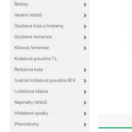
Řetězy
Vedení řetězů
Ozubená kola a hřebeny
Ozubené řemenice
Klínové řemenice
Kuželová pouzdra T.L.
Řetězová kola
Svěrná hřídelová pouzdra RCK
Ložisková tělesa
Napínáky řetězů
Hřídelové spojky
Převodovky