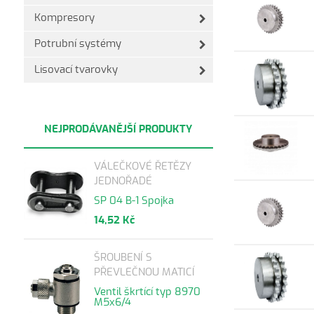
Kompresory
Potrubní systémy
Lisovací tvarovky
NEJPRODÁVANĚJŠÍ PRODUKTY
VÁLEČKOVÉ ŘETĚZY
JEDNOŘADÉ
SP 04 B-1 Spojka
14,52 Kč
ŠROUBENÍ S
PŘEVLEČNOU MATICÍ
Ventil škrtící typ 8970
M5x6/4