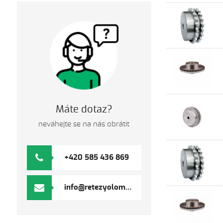
Máte dotaz?
neváhejte se na nás obrátit
+420 585 436 869
info@retezyolomouc.cz