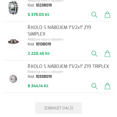
Řetězová kola s nábojem
Kód:
10238019
5 379,03 Kč
Ř.KOLO S NÁBOJEM 1"1/2x1" Z19
SIMPLEX
Řetězová kola s nábojem
Kód:
10138019
2 220,45 Kč
Ř.KOLO S NÁBOJEM 1"1/2x1" Z19 TRIPLEX
Řetězová kola s nábojem
Kód:
10338019
8 344,14 Kč
ZOBRAZIT DALŠÍ