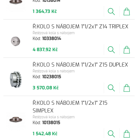
Kód:
10138014
1 364,73 Kč
Ř.KOLO S NÁBOJEM 1"1/2x1" Z14 TRIPLEX
Řetězová kola s nábojem
Kód:
10338014
4 837,92 Kč
Ř.KOLO S NÁBOJEM 1"1/2x1" Z15 DUPLEX
Řetězová kola s nábojem
Kód:
10238015
3 570,08 Kč
Ř.KOLO S NÁBOJEM 1"1/2x1" Z15
SIMPLEX
Řetězová kola s nábojem
Kód:
10138015
1 542,48 Kč