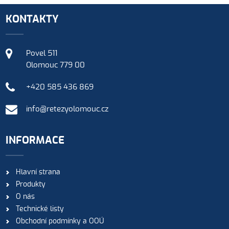
KONTAKTY
Povel 511
Olomouc 779 00
+420 585 436 869
info@retezyolomouc.cz
INFORMACE
Hlavní strana
Produkty
O nás
Technické listy
Obchodní podmínky a OOÚ