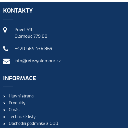
KONTAKTY
Povel 511
Olomouc 779 00
+420 585 436 869
info@retezyolomouc.cz
INFORMACE
Hlavní strana
Produkty
O nás
Technické listy
Obchodní podmínky a OOÚ