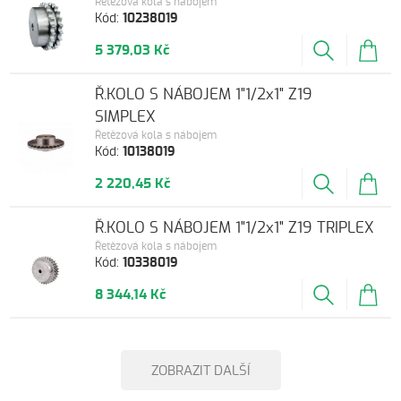
Řetězová kola s nábojem
Kód:
10238019
5 379,03 Kč
Ř.KOLO S NÁBOJEM 1"1/2x1" Z19
SIMPLEX
Řetězová kola s nábojem
Kód:
10138019
2 220,45 Kč
Ř.KOLO S NÁBOJEM 1"1/2x1" Z19 TRIPLEX
Řetězová kola s nábojem
Kód:
10338019
8 344,14 Kč
ZOBRAZIT DALŠÍ