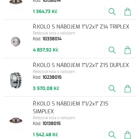
Kód:
10138014
1 364,73 Kč
Ř.KOLO S NÁBOJEM 1"1/2x1" Z14 TRIPLEX
Řetězová kola s nábojem
Kód:
10338014
4 837,92 Kč
Ř.KOLO S NÁBOJEM 1"1/2x1" Z15 DUPLEX
Řetězová kola s nábojem
Kód:
10238015
3 570,08 Kč
Ř.KOLO S NÁBOJEM 1"1/2x1" Z15
SIMPLEX
Řetězová kola s nábojem
Kód:
10138015
1 542,48 Kč