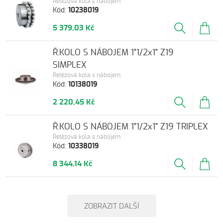
Řetězová kola s nábojem
Kód:
10238019
5 379,03 Kč
Ř.KOLO S NÁBOJEM 1"1/2x1" Z19
SIMPLEX
Řetězová kola s nábojem
Kód:
10138019
2 220,45 Kč
Ř.KOLO S NÁBOJEM 1"1/2x1" Z19 TRIPLEX
Řetězová kola s nábojem
Kód:
10338019
8 344,14 Kč
ZOBRAZIT DALŠÍ