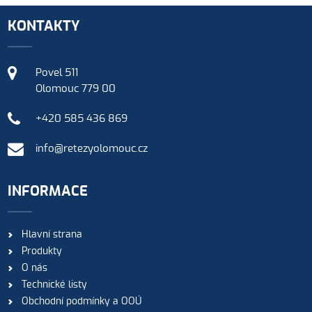
KONTAKTY
Povel 511
Olomouc 779 00
+420 585 436 869
info@retezyolomouc.cz
INFORMACE
Hlavní strana
Produkty
O nás
Technické listy
Obchodní podmínky a OOÚ