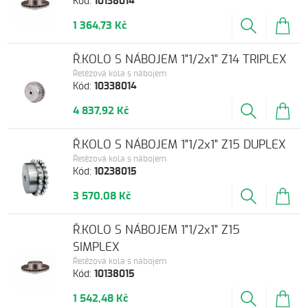
Kód:
10138014
1 364,73 Kč
Ř.KOLO S NÁBOJEM 1"1/2x1" Z14 TRIPLEX
Řetězová kola s nábojem
Kód:
10338014
4 837,92 Kč
Ř.KOLO S NÁBOJEM 1"1/2x1" Z15 DUPLEX
Řetězová kola s nábojem
Kód:
10238015
3 570,08 Kč
Ř.KOLO S NÁBOJEM 1"1/2x1" Z15
SIMPLEX
Řetězová kola s nábojem
Kód:
10138015
1 542,48 Kč