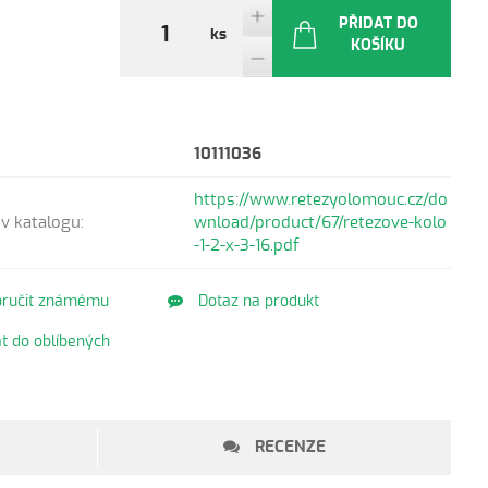
PŘIDAT DO
ks
KOŠÍKU
10111036
https://www.retezyolomouc.cz/do
v katalogu:
wnload/product/67/retezove-kolo
-1-2-x-3-16.pdf
ručit známému
Dotaz na produkt
t do oblíbených
RECENZE