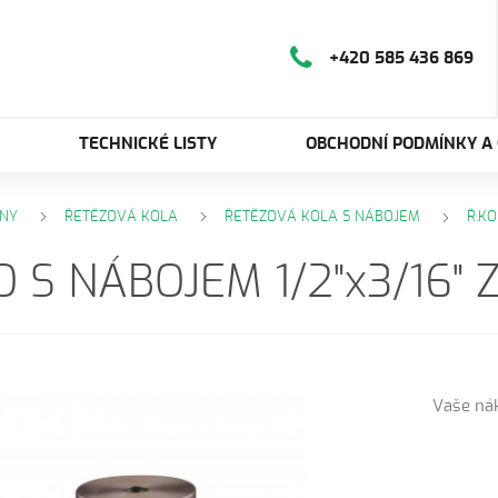
+420 585 436 869
TECHNICKÉ LISTY
OBCHODNÍ PODMÍNKY A
NY
ŘETĚZOVÁ KOLA
ŘETĚZOVÁ KOLA S NÁBOJEM
Ř.KO
O S NÁBOJEM 1/2"x3/16" 
Vaše ná