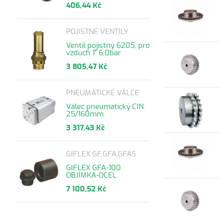
406,44 Kč
POJISTNÉ VENTILY
Ventil pojistný 6205, pro
vzduch 1" 6,0bar
3 805,47 Kč
PNEUMATICKÉ VÁLCE
Válec pneumatický CIN
25/160mm
3 317,43 Kč
GIFLEX GF,GFA,GFAS
GIFLEX GFA-100
OBJÍMKA-OCEL
7 100,52 Kč