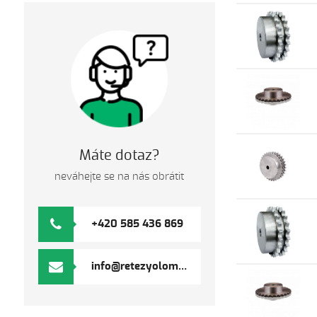
Máte dotaz?
neváhejte se na nás obrátit
+420 585 436 869
info@retezyolomouc.cz