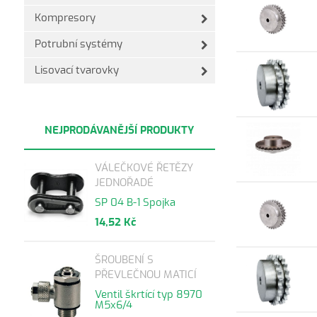
Kompresory
Potrubní systémy
Lisovací tvarovky
NEJPRODÁVANĚJŠÍ PRODUKTY
VÁLEČKOVÉ ŘETĚZY
JEDNOŘADÉ
SP 04 B-1 Spojka
14,52 Kč
ŠROUBENÍ S
PŘEVLEČNOU MATICÍ
Ventil škrtící typ 8970
M5x6/4