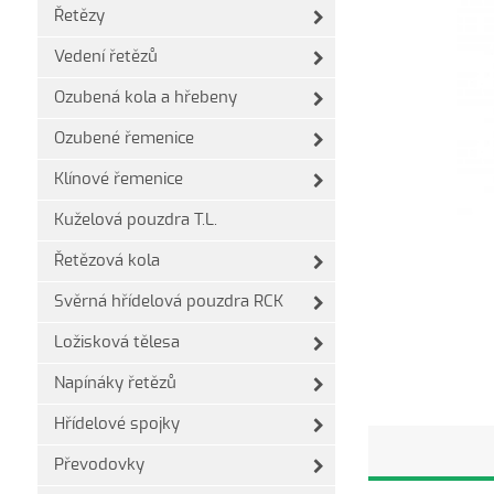
Řetězy
Vedení řetězů
Ozubená kola a hřebeny
Ozubené řemenice
Klínové řemenice
Kuželová pouzdra T.L.
Řetězová kola
Svěrná hřídelová pouzdra RCK
Ložisková tělesa
Napínáky řetězů
Hřídelové spojky
Převodovky