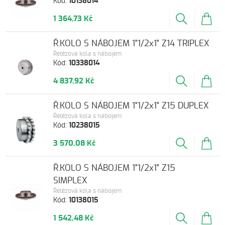
Kód:
10138014
1 364,73 Kč
Ř.KOLO S NÁBOJEM 1"1/2x1" Z14 TRIPLEX
Řetězová kola s nábojem
Kód:
10338014
4 837,92 Kč
Ř.KOLO S NÁBOJEM 1"1/2x1" Z15 DUPLEX
Řetězová kola s nábojem
Kód:
10238015
3 570,08 Kč
Ř.KOLO S NÁBOJEM 1"1/2x1" Z15
SIMPLEX
Řetězová kola s nábojem
Kód:
10138015
1 542,48 Kč