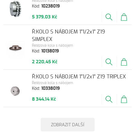
Řetězová kola s nábojem
Kód:
10238019
5 379,03 Kč
Ř.KOLO S NÁBOJEM 1"1/2x1" Z19
SIMPLEX
Řetězová kola s nábojem
Kód:
10138019
2 220,45 Kč
Ř.KOLO S NÁBOJEM 1"1/2x1" Z19 TRIPLEX
Řetězová kola s nábojem
Kód:
10338019
8 344,14 Kč
ZOBRAZIT DALŠÍ