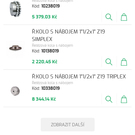
Řetězová kola s nábojem
Kód:
10238019
5 379,03 Kč
Ř.KOLO S NÁBOJEM 1"1/2x1" Z19
SIMPLEX
Řetězová kola s nábojem
Kód:
10138019
2 220,45 Kč
Ř.KOLO S NÁBOJEM 1"1/2x1" Z19 TRIPLEX
Řetězová kola s nábojem
Kód:
10338019
8 344,14 Kč
ZOBRAZIT DALŠÍ