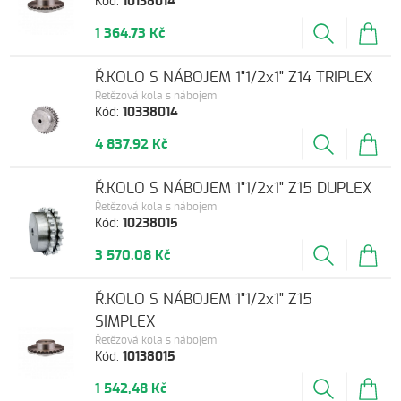
Kód:
10138014
1 364,73 Kč
Ř.KOLO S NÁBOJEM 1"1/2x1" Z14 TRIPLEX
Řetězová kola s nábojem
Kód:
10338014
4 837,92 Kč
Ř.KOLO S NÁBOJEM 1"1/2x1" Z15 DUPLEX
Řetězová kola s nábojem
Kód:
10238015
3 570,08 Kč
Ř.KOLO S NÁBOJEM 1"1/2x1" Z15
SIMPLEX
Řetězová kola s nábojem
Kód:
10138015
1 542,48 Kč