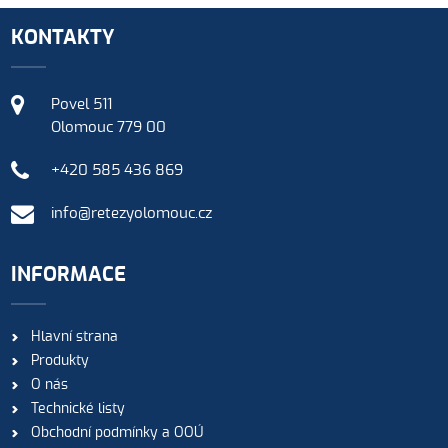
KONTAKTY
Povel 511
Olomouc 779 00
+420 585 436 869
info@retezyolomouc.cz
INFORMACE
Hlavní strana
Produkty
O nás
Technické listy
Obchodní podmínky a OOÚ