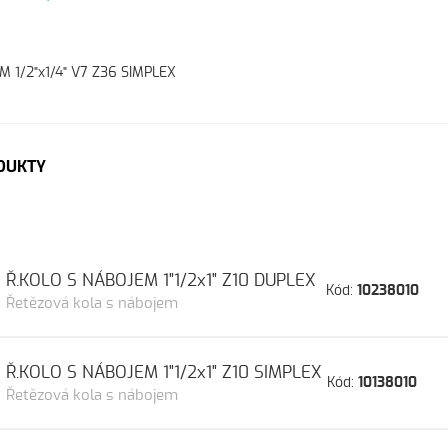
 1/2"x1/4" V7 Z36 SIMPLEX
DUKTY
Ř.KOLO S NÁBOJEM 1"1/2x1" Z10 DUPLEX
Kód:
10238010
Řetězová kola s nábojem
Ř.KOLO S NÁBOJEM 1"1/2x1" Z10 SIMPLEX
Kód:
10138010
Řetězová kola s nábojem