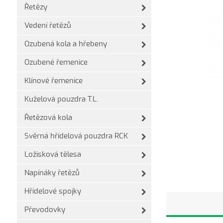
Řetězy
Vedení řetězů
Ozubená kola a hřebeny
Ozubené řemenice
Klínové řemenice
Kuželová pouzdra T.L.
Řetězová kola
Svěrná hřídelová pouzdra RCK
Ložisková tělesa
Napínáky řetězů
Hřídelové spojky
Převodovky