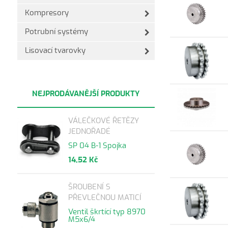
Kompresory
Potrubní systémy
Lisovací tvarovky
NEJPRODÁVANĚJŠÍ PRODUKTY
VÁLEČKOVÉ ŘETĚZY
JEDNOŘADÉ
SP 04 B-1 Spojka
14,52 Kč
ŠROUBENÍ S
PŘEVLEČNOU MATICÍ
Ventil škrtící typ 8970
M5x6/4