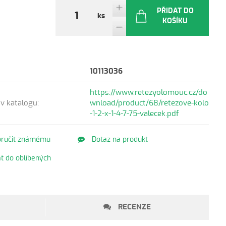
PŘIDAT DO
ks
KOŠÍKU
10113036
https://www.retezyolomouc.cz/do
v katalogu:
wnload/product/68/retezove-kolo
-1-2-x-1-4-7-75-valecek.pdf
ručit známému
Dotaz na produkt
t do oblíbených
RECENZE