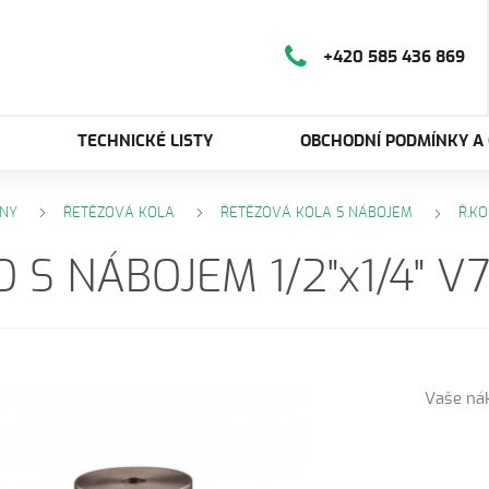
+420 585 436 869
TECHNICKÉ LISTY
OBCHODNÍ PODMÍNKY A
NY
ŘETĚZOVÁ KOLA
ŘETĚZOVÁ KOLA S NÁBOJEM
Ř.KO
O S NÁBOJEM 1/2"x1/4" V
Vaše ná