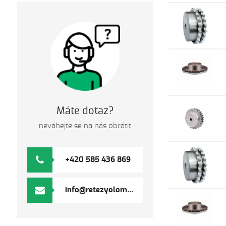
Máte dotaz?
neváhejte se na nás obrátit
+420 585 436 869
info@retezyolomouc.cz