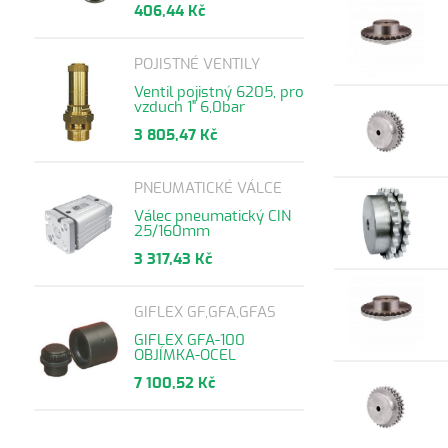
406,44 Kč
POJISTNÉ VENTILY
Ventil pojistný 6205, pro
vzduch 1" 6,0bar
3 805,47 Kč
PNEUMATICKÉ VÁLCE
Válec pneumatický CIN
25/160mm
3 317,43 Kč
GIFLEX GF,GFA,GFAS
GIFLEX GFA-100
OBJÍMKA-OCEL
7 100,52 Kč