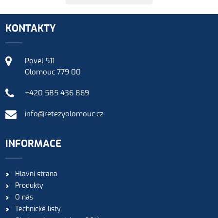
KONTAKTY
Povel 511
Olomouc 779 00
+420 585 436 869
info@retezyolomouc.cz
INFORMACE
Hlavní strana
Produkty
O nás
Technické listy