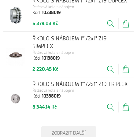
Ř.KOLO S NÁBOJEM 1"1/2x1" Z19 DUPLEX
Řetězová kola s nábojem
Kód:
10238019
5 379,03 Kč
Ř.KOLO S NÁBOJEM 1"1/2x1" Z19
SIMPLEX
Řetězová kola s nábojem
Kód:
10138019
2 220,45 Kč
Ř.KOLO S NÁBOJEM 1"1/2x1" Z19 TRIPLEX
Řetězová kola s nábojem
Kód:
10338019
8 344,14 Kč
ZOBRAZIT DALŠÍ