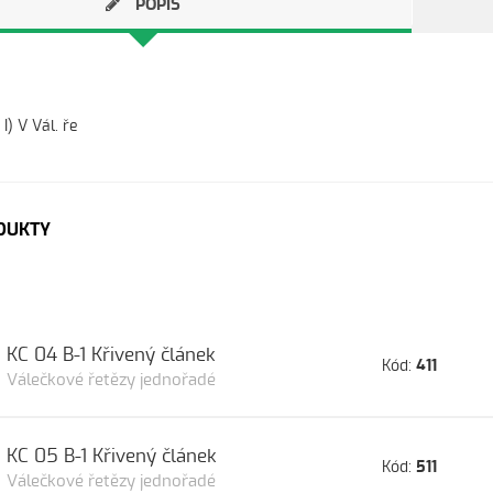
POPIS
I) V Vál. ře
DUKTY
KC 04 B-1 Křivený článek
Kód:
411
Válečkové řetězy jednořadé
KC 05 B-1 Křivený článek
Kód:
511
Válečkové řetězy jednořadé