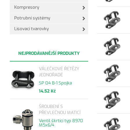
Kompresory
Potrubní systémy
Lisovací tvarovky
NEJPRODÁVANĚJŠÍ PRODUKTY
VÁLEČKOVÉ ŘETĚZY
JEDNOŘADÉ
SP 04 B-1 Spojka
14,52 Kč
ŠROUBENÍ S
PŘEVLEČNOU MATICÍ
Ventil škrtící typ 8970
M5x6/4