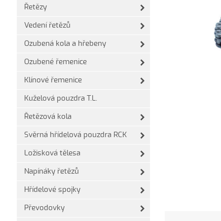
Řetězy
Vedení řetězů
Ozubená kola a hřebeny
Ozubené řemenice
Klínové řemenice
Kuželová pouzdra T.L.
Řetězová kola
Svěrná hřídelová pouzdra RCK
Ložisková tělesa
Napínáky řetězů
Hřídelové spojky
Převodovky