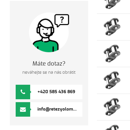
Máte dotaz?
neváhejte se na nás obrátit
+420 585 436 869
info@retezyolomouc.cz