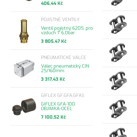
406,44 Kč
POJISTNÉ VENTILY
Ventil pojistný 6205, pro
vzduch 1" 6,0bar
3 805,47 Kč
PNEUMATICKÉ VÁLCE
Válec pneumatický CIN
25/160mm
3 317,43 Kč
GIFLEX GF,GFA,GFAS
GIFLEX GFA-100
OBJÍMKA-OCEL
7 100,52 Kč