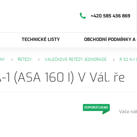
+420 585 436 869
TECHNICKÉ LISTY
OBCHODNÍ PODMÍNKY A
NY
ŘETĚZY
VÁLEČKOVÉ ŘETĚZY JEDNOŘADÉ
R 32 A-1 
-1 (ASA 160 I) V Vál. ře
DOPORUČUJEME
Vaše ná