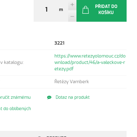
PŘIDAT DO
m
KOŠÍKU
3221
https://www.retezyolomouc.cz/do
v katalogu:
wnload/product/46/a-valeckove-r
etezy.pdf
:
Řetězy Vamberk
ručit známému
Dotaz na produkt
t do oblíbených