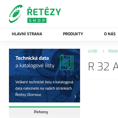
HLAVNÍ STRANA
PRODUKTY
O NÁS
ÚVOD
POHO
R 32 A
Pohony