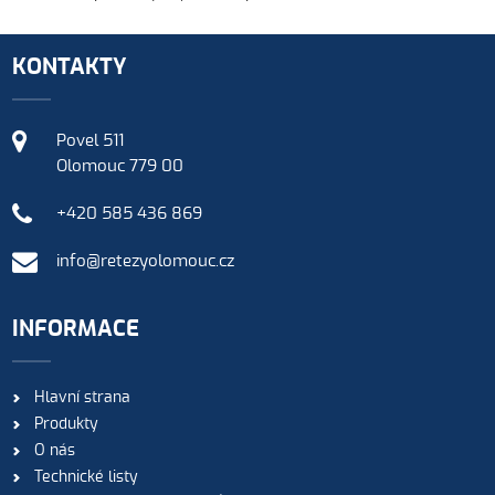
KONTAKTY
Povel 511
Olomouc 779 00
+420 585 436 869
info@retezyolomouc.cz
INFORMACE
Hlavní strana
Produkty
O nás
Technické listy