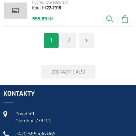
Hydraulické adaptéry
Kód:
HJ22-1916
555,89 Kč
1
2
ZOBRAZIT DALŠÍ
KONTAKTY
Povel 511
Olomouc 779 00
+420 585 436 869